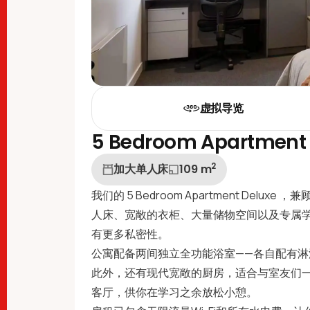
虚拟导览
5 Bedroom Apartment 
2
加大单人床
109
m
我们的 5 Bedroom Apartment De
人床、宽敞的衣柜、大量储物空间以及专属
有更多私密性。
公寓配备两间独立全功能浴室——各自配有
此外，还有现代宽敞的厨房，适合与室友们
客厅，供你在学习之余放松小憩。