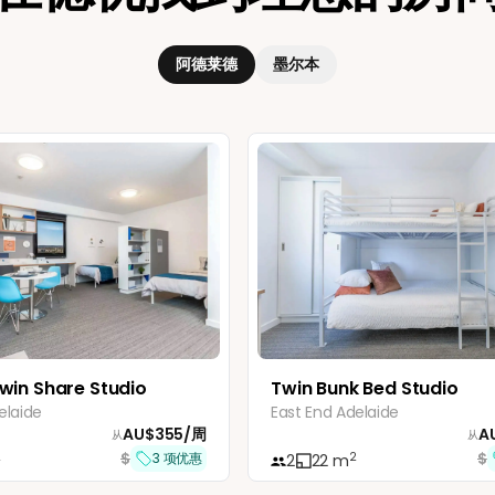
阿德莱德
墨尔本
win Share Studio
Twin Bunk Bed Studio
elaide
East End Adelaide
AU$
355
/
周
A
从
从
$
$
2
2
3
项优惠
2
22
m