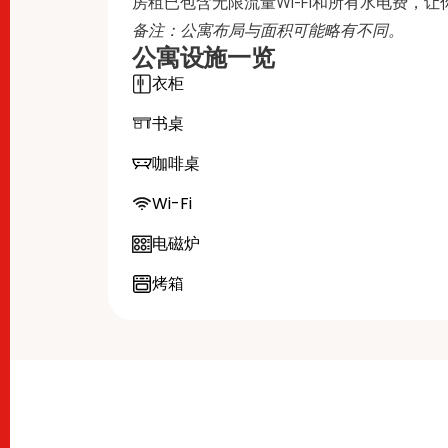
房租已包含无限流量Wi-Fi和所有水电费，
备注：公寓布局与面积可能略有不同。
公寓设施一览
衣柜
书桌
咖啡桌
Wi-Fi
电磁炉
烤箱