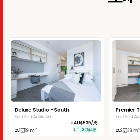
Deluxe Studio - South
Premier T
East End Adelaide
East End Ad
AU$
539
/
周
从
$
2
3
项优惠
1
19
m
2
38
m