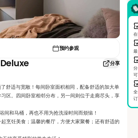
在
预约参观
最
Deluxe
分享
分
可
luxe ，兼顾了舒适与宽敞！每间卧室面积相同，配备舒适的加大单
全
学习区。四间卧室相邻分布，另一间则位于走廊尽头，享
订
淋浴间和马桶，再也不用为抢洗澡时间而烦恼！
一起烹饪美食；温馨的餐厅，方便大家聚餐；还有舒适的