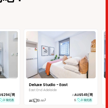
Deluxe Studio - East
East End Adelaide
U$
294
/
周
AU$
549
/
周
从
$
2
3
项优惠
3
项优惠
1
19
m