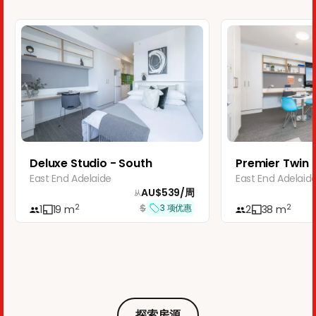
Deluxe Studio - South
Premier Twin 
East End Adelaide
East End Adelaid
AU$
539
/
周
从
$
2
2
3
项优惠
1
19
m
2
38
m
探索房源