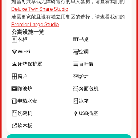
如需可共享或无障碍通行的单人套房，请查看我们的
Deluxe Twin Share Studio
若需更宽敞且设有独立用餐区的选择，请查看我们的
Premier Large Studio
公寓设施一览
衣柜
书桌
Wi-Fi
空调
床垫保护罩
百叶窗
窗户
炉灶
微波炉
烤面包机
电热水壶
冰箱
洗碗机
USB插座
软木板