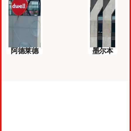
阿德莱德
墨尔本