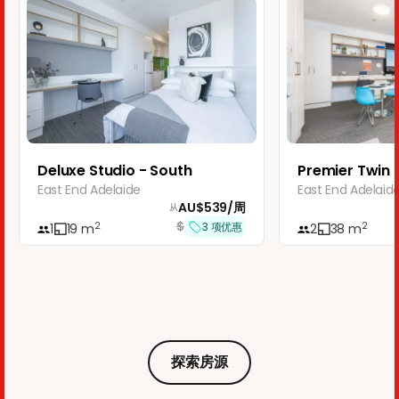
Deluxe Studio - South
Premier Twin 
East End Adelaide
East End Adelaid
AU$
539
/
周
从
$
2
2
3
项优惠
1
19
m
2
38
m
探索房源