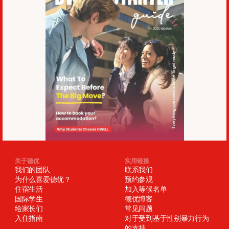
关于德优
实用链接
我们的团队
联系我们
为什么喜爱德优？
预约参观
住宿生活
加入等候名单
国际学生
德优博客
给家长们
常见问题
入住指南
对于受到基于性别暴力行为
的支持