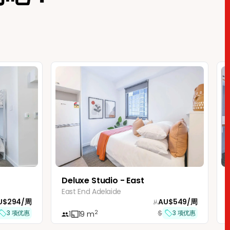
Deluxe Studio - East
East End Adelaide
U$
294
/
周
AU$
549
/
周
从
$
2
3
项优惠
3
项优惠
1
19
m