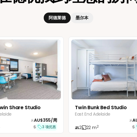
阿德莱德
墨尔本
win Share Studio
Twin Bunk Bed Studio
elaide
East End Adelaide
AU$
355
/
周
A
从
从
$
$
2
2
3
项优惠
2
22
m