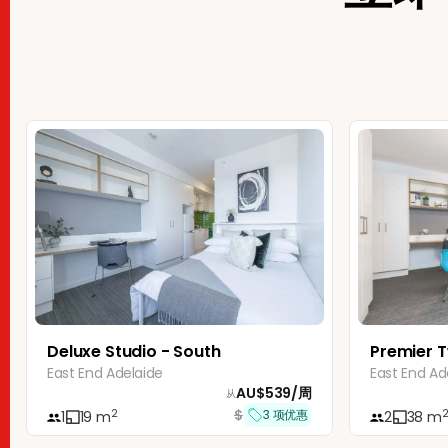
Deluxe Studio - South
Premier T
East End Adelaide
East End Ad
AU$
539
/
周
从
$
2
3
项优惠
1
19
m
2
38
m