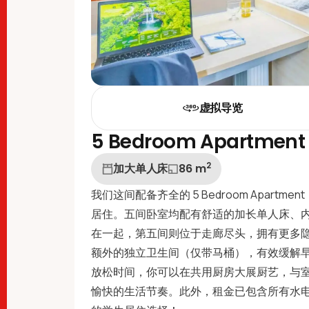
虚拟导览
5 Bedroom Apartment
2
加大单人床
86
m
我们这间配备齐全的 5 Bedroom Apar
居住。五间卧室均配有舒适的加长单人床、
在一起，第五间则位于走廊尽头，拥有更多
额外的独立卫生间（仅带马桶），有效缓解
放松时间，你可以在共用厨房大展厨艺，与
愉快的生活节奏。此外，租金已包含所有水电杂