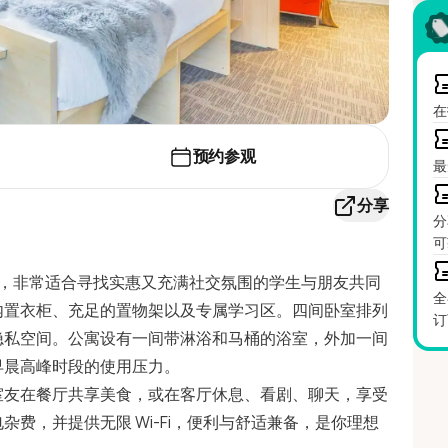
在
预约参观
最
分享
分
可
tment ，非常适合寻找实惠又充满社交氛围的学生与朋友共同
全
内置衣柜、充足的置物架以及专属学习区。四间卧室排列
订
隐私空间。公寓设有一间带淋浴和马桶的浴室，外加一间
早晨高峰时段的使用压力。
室友在餐厅共享美食，或在客厅休息、看剧、聊天，享受
费，并提供无限 Wi-Fi，便利与舒适兼备，是你理想