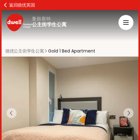
返回德优英国
曼彻斯特
公主街学生公寓
德优公主街学生公寓
Gold 1 Bed Apartment
Previous slide
Next