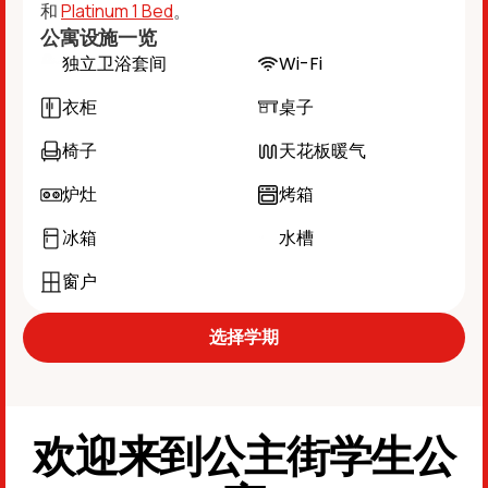
和
Platinum 1 Bed
。
公寓设施一览
独立卫浴套间
Wi-Fi
衣柜
桌子
椅子
天花板暖气
炉灶
烤箱
冰箱
水槽
窗户
选择学期
欢迎来到公主街学生公