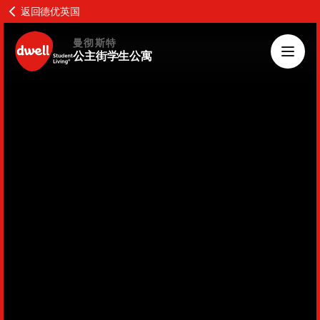
返回德优英国
曼彻斯特
公主街学生公寓