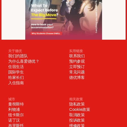
关于德优
实用链接
我们的团队
联系我们
为什么喜爱德优？
预约参观
住宿生活
立即预订
国际学生
常见问题
给家长们
德优博客
入住指南
城市
相关政策
曼彻斯特
隐私政策
利物浦
Cookie政策
纽卡斯尔
取消政策
诺丁汉
投诉政策
布里斯托
维修政策