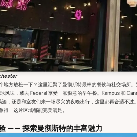
hester
个地方放松一下？这里汇聚了曼彻斯特最棒的餐饮与社交场所。到 
 体验全球风味，或去 Federal 享受一顿惬意的早午餐。Kampus 和 Cana
喝酒，还是和室友们来一场尽兴的夜晚出行，这里都再合适不过
兼得，这片区域都能完美满足。
验 —— 探索曼彻斯特的丰富魅力