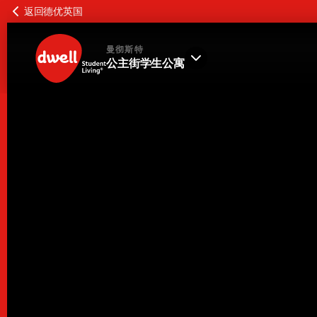
返回德优英国
曼彻斯特
公主街学生公寓