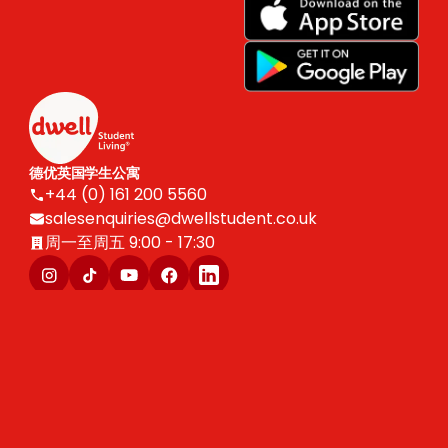
德优英国学生公寓
+44 (0) 161 200 5560
salesenquiries@dwellstudent.co.uk
周一至周五 9:00 - 17:30
版权 © 2025 Dwell Student Living。Centurion Corporation Limited 保留所有权
利。
Live Well, Live Dwell