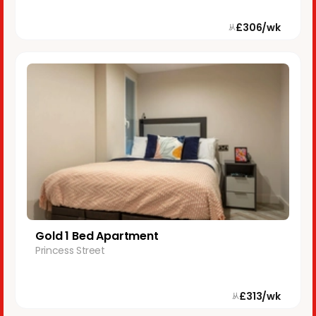
£306/wk
从
Gold 1 Bed Apartment
Princess Street
£313/wk
从