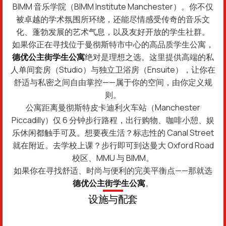
BIMM 音乐学院（BIMM Institute Manchester）。你不仅
被卓越的学术氛围所环绕，还能尽情感受传奇的音乐文
化、蓬勃发展的艺术气息，以及友好开放的学生社群。
如果你正在寻找位于曼彻斯特市中心的高品质学生公寓，
德优公主街学生公寓
绝对是理想之选。这里提供高端的私
人单间套房（Studio）与独立卫浴房（Ensuite），让你在
舒适与私密之间自由掌控——属于你的空间，由你定义规
则。
公寓距离曼彻斯特皮卡迪利火车站（Manchester
Piccadilly）仅 6 分钟步行路程，出行购物、咖啡小憩、娱
乐休闲都触手可及。想要夜生活？标志性的 Canal Street
就在附近。去学校上课？步行即可到达曼大 Oxford Road
校区、MMU 与 BIMM。
如果你在寻找舒适、时尚与便利的完美平衡点——那就选
德优公主街学生公寓
。
设施与配套