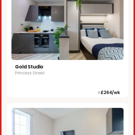
Gold Studio
Princess Street
£264/wk
从