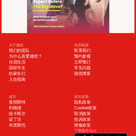
关于德优
实用链接
我们的团队
联系我们
为什么喜爱德优？
预约参观
住宿生活
立即预订
国际学生
常见问题
给家长们
德优博客
入住指南
城市
相关政策
曼彻斯特
隐私政策
利物浦
Cookie政策
纽卡斯尔
取消政策
诺丁汉
投诉政策
布里斯托
维修政策
下载德优App