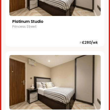
Platinum Studio
Princess Street
£280/wk
从