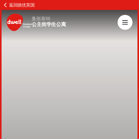
返回德优英国
曼彻斯特
公主街学生公寓