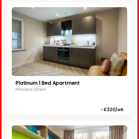
Platinum 1 Bed Apartment
Princess Street
£320/wk
从