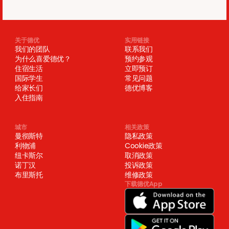
关于德优
实用链接
我们的团队
联系我们
为什么喜爱德优？
预约参观
住宿生活
立即预订
国际学生
常见问题
给家长们
德优博客
入住指南
城市
相关政策
曼彻斯特
隐私政策
利物浦
Cookie政策
纽卡斯尔
取消政策
诺丁汉
投诉政策
布里斯托
维修政策
下载德优App