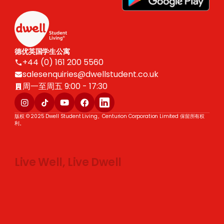
德优英国学生公寓
+44 (0) 161 200 5560
salesenquiries@dwellstudent.co.uk
周一至周五 9:00 - 17:30
版权 © 2025 Dwell Student Living。Centurion Corporation Limited 保留所有权
利。
Live Well, Live Dwell