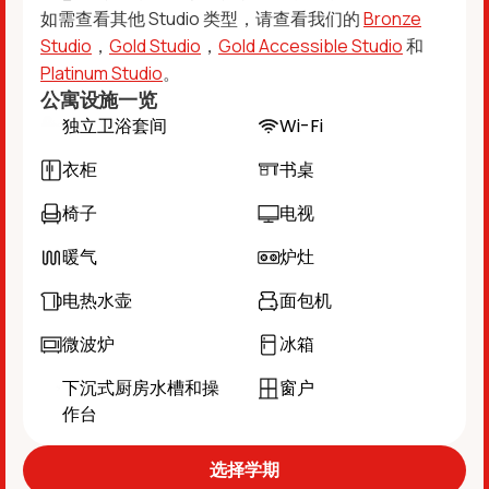
如需查看其他 Studio 类型，请查看我们的
Bronze
Studio
，
Gold Studio
，
Gold Accessible Studio
和
Platinum Studio
。
公寓设施一览
独立卫浴套间
Wi-Fi
衣柜
书桌
椅子
电视
暖气
炉灶
电热水壶
面包机
微波炉
冰箱
下沉式厨房水槽和操
窗户
作台
选择学期