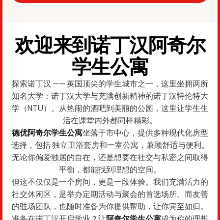
欢迎来到诺丁汉阿奇尔
学生公寓
探索诺丁汉 —— 英国顶尖的学生城市之一，这里坐拥两所
知名大学：诺丁汉大学与充满创新精神的诺丁汉特伦特大
学（NTU）。从热闹的酒吧到美丽的公园，这里让学生生
活在课堂内外都同样精彩。
德优阿奇尔学生公寓
坐落于市中心，提供多种现代化房型
选择，包括 独立卫浴套房和一室公寓，兼顾舒适与便利。
无论你偏爱独居的自在，还是想要在社交与私密之间取得
平衡，都能找到理想的空间。
但这不仅仅是一个房间，更是一段体验。我们充满活力的
社交休闲区，是举办定期活动与聚会的首选场所。而友善
的驻场团队，也随时准备为你提供帮助，让你宾至如归。
准备在诺丁汉开启学业？让
阿奇尔学生公寓
成为你的理想