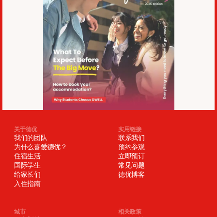
关于德优
实用链接
我们的团队
联系我们
为什么喜爱德优？
预约参观
住宿生活
立即预订
国际学生
常见问题
给家长们
德优博客
入住指南
城市
相关政策