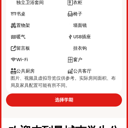
独立卫浴套间
衣柜
书桌
椅子
置物架
墙面镜
暖气
USB插座
留言板
挂衣钩
Wi-Fi
窗户
公共厨房
公共客厅
图片、视频及虚拟导览仅供参考。实际房间面积、布
局及家具配置可能有所不同。
选择学期