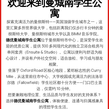
欢迎来到曼城南学生公
寓
探索充满活力的曼彻斯特——英国顶级学生城市之一，这
里汇聚多所世界级大学，包括距离我们仅步行 8 分钟的曼
彻斯特大学、曼彻斯特城市大学以及 BIMM 音乐学院。
德优曼城南学生公寓
位于曼彻斯特市中心，是深受学生欢
迎的优质公寓，提供 300 多间现代化的独立卫浴合租房与
单间套房（Ensuite & Studio）。公寓以便利与舒适为核
心设计，并设有户外社交空间，适合放松、学习或与朋友
相聚。
坐落于 Oxford Road 区核心地段，紧邻标志性的 Curry
Mile，从这里前往市中心、大学校园或充满活力的法洛菲
尔德（Fallowfield）学生社区都十分方便——门口巴士直
达，仅需约 10 分钟。
想要兼顾地理位置、生活品质与学生友好的支持体系？
选择
德优曼城南学生公寓
，体验便捷、连通与归属感兼具
的理想学生生活。