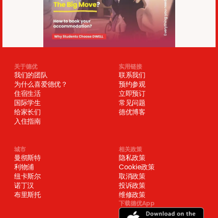
关于德优
实用链接
我们的团队
联系我们
为什么喜爱德优？
预约参观
住宿生活
立即预订
国际学生
常见问题
给家长们
德优博客
入住指南
城市
相关政策
曼彻斯特
隐私政策
利物浦
Cookie政策
纽卡斯尔
取消政策
诺丁汉
投诉政策
布里斯托
维修政策
下载德优App