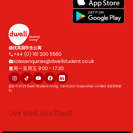
德优英国学生公寓
+44 (0) 161 200 5560
salesenquiries@dwellstudent.co.uk
周一至周五 9:00 - 17:30
版权 © 2025 Dwell Student Living。Centurion Corporation Limited 保留所有权
利。
Live Well, Live Dwell