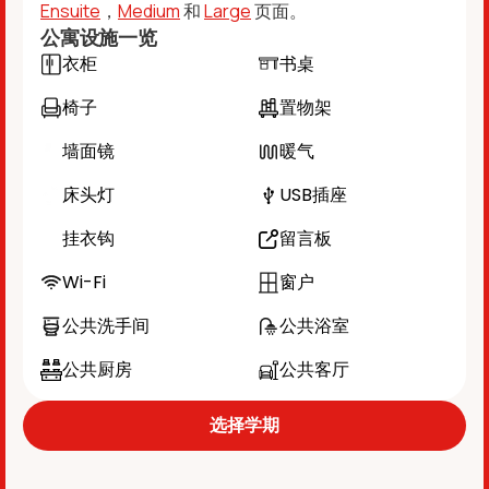
Ensuite
，
Medium
和
Large
页面。
公寓设施一览
衣柜
书桌
椅子
置物架
墙面镜
暖气
床头灯
USB插座
挂衣钩
留言板
Wi-Fi
窗户
公共洗手间
公共浴室
公共厨房
公共客厅
选择学期